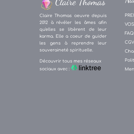
PRE
Claire Thomas oeuvre depuis
2012 à révéler les âmes afin
VOS
qu'elles se libèrent de leur
FAQ
karma. Elle a coeur de guider
CG
les gens à reprendre leur
souveraineté spirituelle.
Cha
Poli
Découvrir tous mes réseaux
sociaux avec :
Men