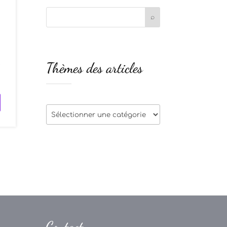
s
Thèmes des articles
e
Thèmes
des
articles
Contact