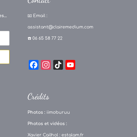
s...
📧
Email :
assistant@clairemedium.com
☎️ 06 65 58 77 22
F
In
Ti
Y
a
st
k
o
c
a
T
u
e
g
o
T
Crédits
b
r
k
u
o
a
b
Photos :
iimoburuu
o
m
e
Photos et vidéos :
k
C
Xavier Cailhol :
estalam.fr