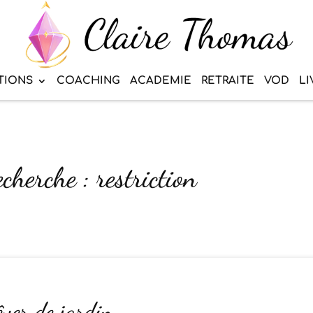
TIONS
COACHING
ACADEMIE
RETRAITE
VOD
LI
cherche : restriction
êver de jardin