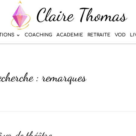
TIONS
COACHING
ACADEMIE
RETRAITE
VOD
LI
echerche : remarques
êver de théâtre