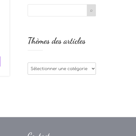
e
Thèmes des articles
z
Thèmes
des
articles
Contact