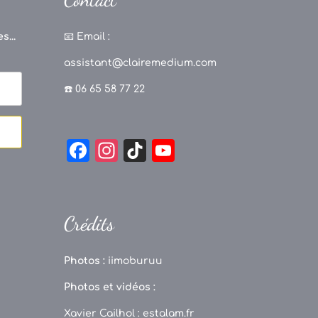
s...
📧
Email :
assistant@clairemedium.com
☎️ 06 65 58 77 22
F
In
Ti
Y
a
st
k
o
c
a
T
u
e
g
o
T
Crédits
b
r
k
u
o
a
b
Photos :
iimoburuu
o
m
e
Photos et vidéos :
k
C
Xavier Cailhol :
estalam.fr