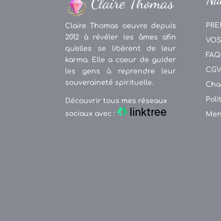
PRE
Claire Thomas oeuvre depuis
2012 à révéler les âmes afin
VOS
qu'elles se libèrent de leur
FAQ
karma. Elle a coeur de guider
CG
les gens à reprendre leur
souveraineté spirituelle.
Cha
Poli
Découvrir tous mes réseaux
sociaux avec :
Men