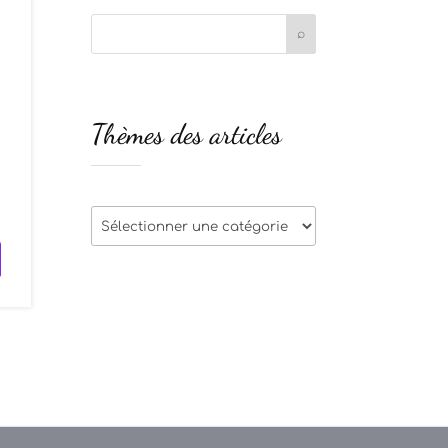
Thèmes des articles
s
t
Thèmes
des
articles