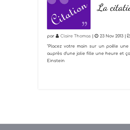
La citati
par
Claire Thomas
|
23 Nov 2013
|
"Placez votre main sur un poêle une
auprès d'une jolie fille une heure et ç
Einstein