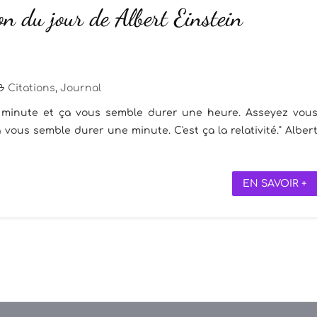
on du jour de Albert Einstein
Citations
,
Journal
 minute et ça vous semble durer une heure. Asseyez vou
a vous semble durer une minute. C'est ça la relativité." Alber
EN SAVOIR +