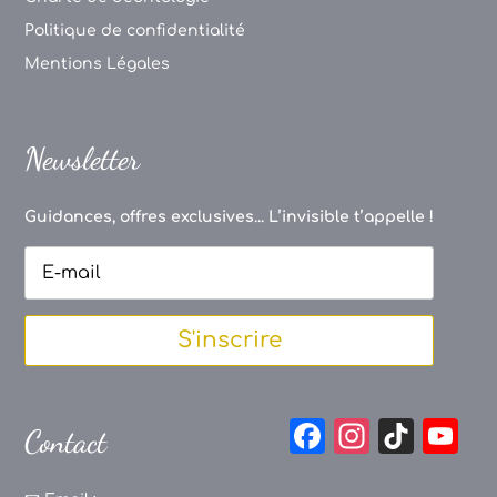
Politique de confidentialité
Mentions Légales
Newsletter
Guidances, offres exclusives... L’invisible t’appelle !
S'inscrire
F
In
Ti
Y
Contact
a
st
k
o