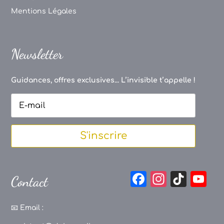
Mentions Légales
Newsletter
Guidances, offres exclusives... L’invisible t’appelle !
S'inscrire
F
In
Ti
Y
Contact
a
st
k
o
c
a
T
u
📧
Email :