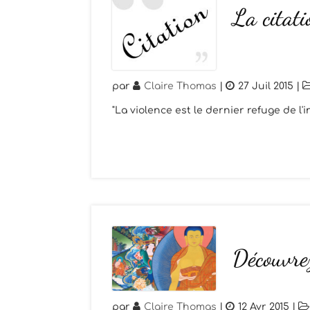
La citat
par
Claire Thomas
|
27 Juil 2015
|
"La violence est le dernier refuge de l
Découvrez
par
Claire Thomas
|
12 Avr 2015
|