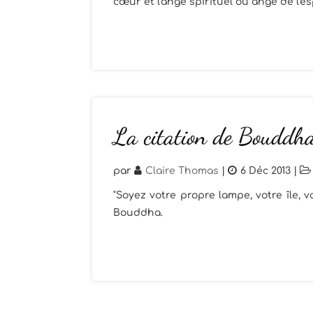
cœur et l'ange spirituel ou ange de l'esp
La citation de Bouddh
par
Claire Thomas
|
6 Déc 2013
|
"Soyez votre propre lampe, votre île,
Bouddha.