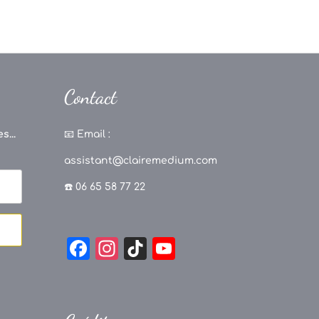
Contact
s...
📧
Email :
assistant@clairemedium.com
☎️ 06 65 58 77 22
F
In
Ti
Y
a
st
k
o
c
a
T
u
e
g
o
T