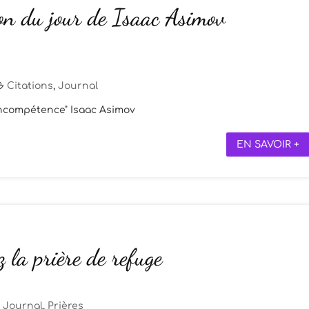
ion du jour de Isaac Asimov
Citations
,
Journal
'incompétence" Isaac Asimov
EN SAVOIR +
 la prière de refuge
Journal
,
Prières