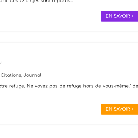
rit. Ces 72 anges sont répartis...
EN SAVOIR +
a
Citations
,
Journal
 votre refuge. Ne voyez pas de refuge hors de vous-même." d
EN SAVOIR +