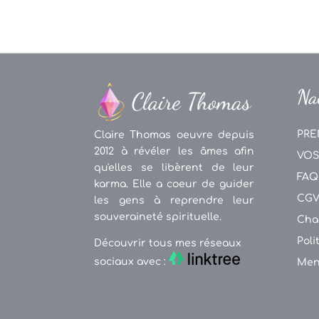
Na
PRE
Claire Thomas oeuvre depuis
2012 à révéler les âmes afin
VOS
qu'elles se libèrent de leur
FAQ
karma. Elle a coeur de guider
CG
les gens à reprendre leur
souveraineté spirituelle.
Cha
Poli
Découvrir tous mes réseaux
sociaux avec :
Men