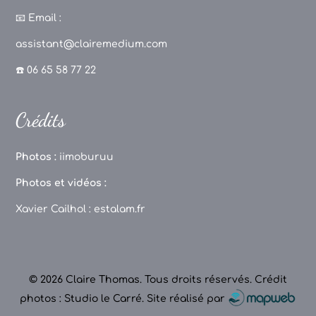
c
a
T
u
📧
Email :
e
g
o
T
assistant@clairemedium.com
b
r
k
u
☎️ 06 65 58 77 22
o
a
b
o
m
e
Crédits
k
C
h
Photos :
iimoburuu
a
Photos et vidéos :
n
Xavier Cailhol :
estalam.fr
n
el
© 2026 Claire Thomas. Tous droits réservés.
Crédit
photos : Studio le Carré
.
Site réalisé par