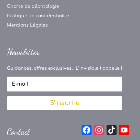
Charte de déontologie
Politique de confidentialité
Mentions Légales
Newsletter
Guidances, offres exclusives... L’invisible t’appelle !
S'inscrire
F
In
Ti
Y
Contact
a
st
k
o