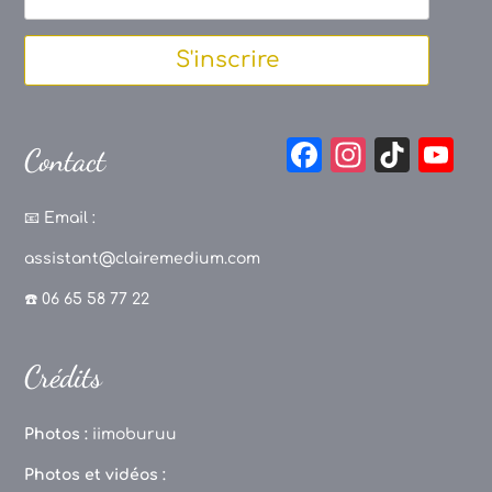
S'inscrire
F
In
Ti
Y
Contact
a
st
k
o
c
a
T
u
📧
Email :
e
g
o
T
assistant@clairemedium.com
b
r
k
u
☎️ 06 65 58 77 22
o
a
b
o
m
e
Crédits
k
C
h
Photos :
iimoburuu
a
Photos et vidéos :