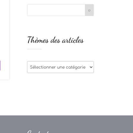
s
Thèmes des articles
u
Thèmes
des
articles