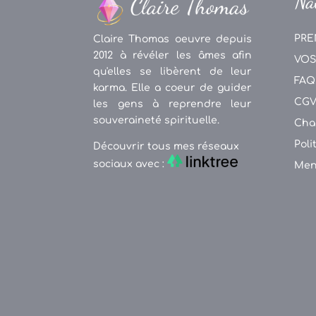
Na
PRE
Claire Thomas oeuvre depuis
2012 à révéler les âmes afin
VOS
qu'elles se libèrent de leur
FAQ
karma. Elle a coeur de guider
CG
les gens à reprendre leur
souveraineté spirituelle.
Cha
Poli
Découvrir tous mes réseaux
sociaux avec :
Men