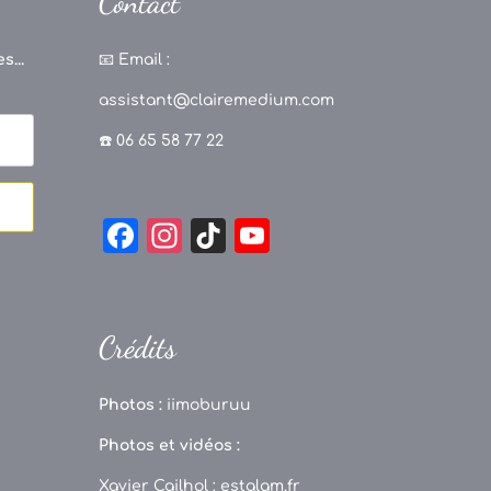
Contact
s...
📧
Email :
assistant@clairemedium.com
☎️ 06 65 58 77 22
F
In
Ti
Y
a
st
k
o
c
a
T
u
e
g
o
T
Crédits
b
r
k
u
o
a
b
Photos :
iimoburuu
o
m
e
Photos et vidéos :
k
C
Xavier Cailhol :
estalam.fr