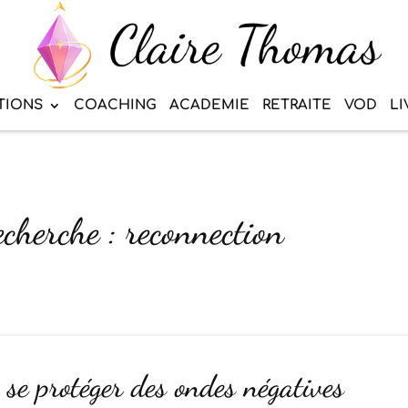
TIONS
COACHING
ACADEMIE
RETRAITE
VOD
LI
echerche : reconnection
se protéger des ondes négatives