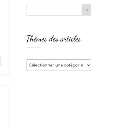
s
Thèmes des articles
e
Thèmes
des
articles