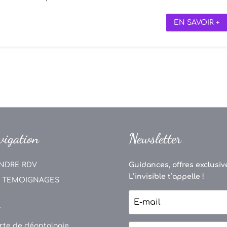
EN SAVOIR +
vigation
Newsletter
NDRE RDV
Guidances, offres exclusive
L’invisible t’appelle !
 TEMOIGNAGES
V
rte de déontologie