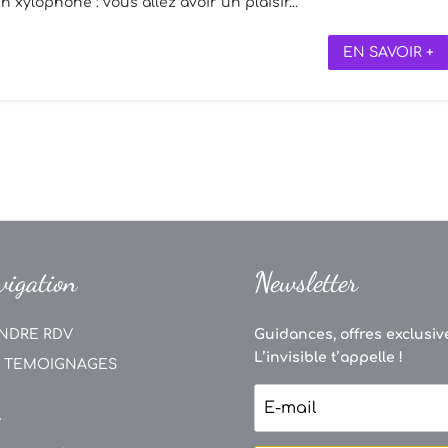
 xylophone : vous allez avoir un plaisir...
EN SAVOIR +
vigation
Newsletter
NDRE RDV
Guidances, offres exclusive
L’invisible t’appelle !
 TEMOIGNAGES
V