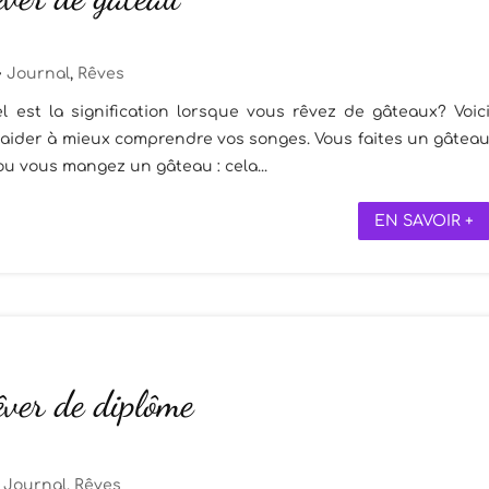
Journal
,
Rêves
l est la signification lorsque vous rêvez de gâteaux? Voic
 aider à mieux comprendre vos songes. Vous faites un gâtea
 ou vous mangez un gâteau : cela...
EN SAVOIR +
êver de diplôme
Journal
,
Rêves