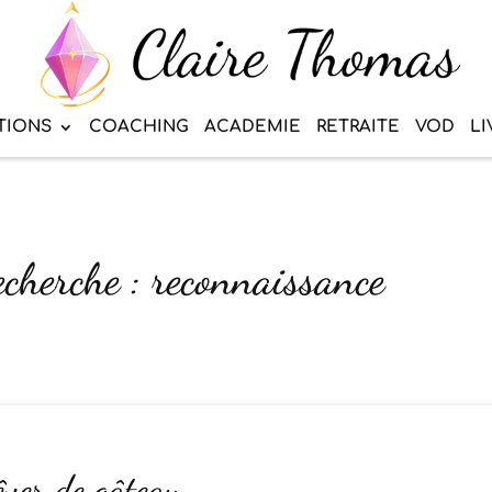
TIONS
COACHING
ACADEMIE
RETRAITE
VOD
LI
echerche : reconnaissance
êver de gâteau