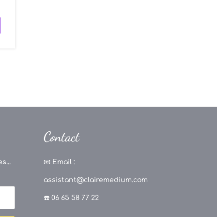
Contact
s...
📧
Email :
assistant@clairemedium.com
☎️ 06 65 58 77 22