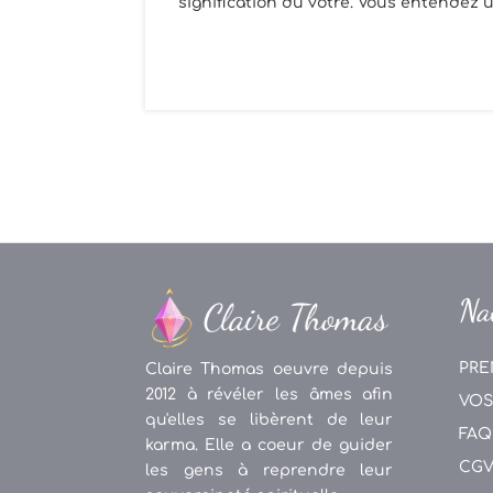
signification du vôtre. Vous entendez un
Na
PRE
Claire Thomas oeuvre depuis
2012 à révéler les âmes afin
VOS
qu'elles se libèrent de leur
FAQ
karma. Elle a coeur de guider
CG
les gens à reprendre leur