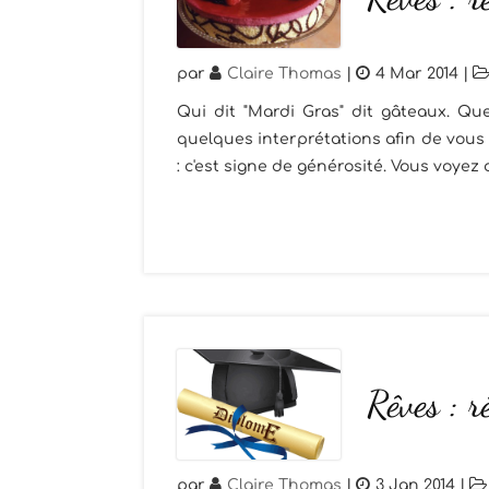
par
Claire Thomas
|
4 Mar 2014
|
Qui dit "Mardi Gras" dit gâteaux. Que
quelques interprétations afin de vous
: c'est signe de générosité. Vous voyez
Rêves : r
par
Claire Thomas
|
3 Jan 2014
|