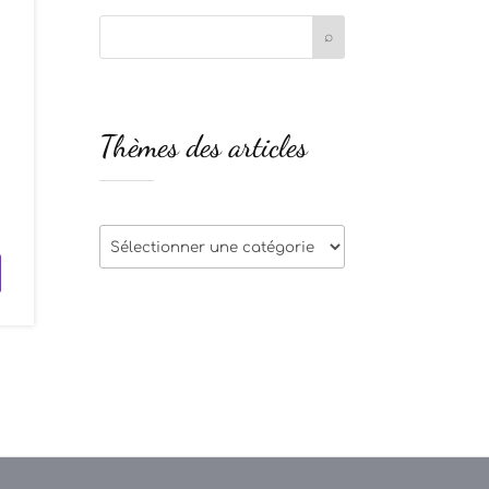
Thèmes des articles
s
u
Thèmes
des
articles