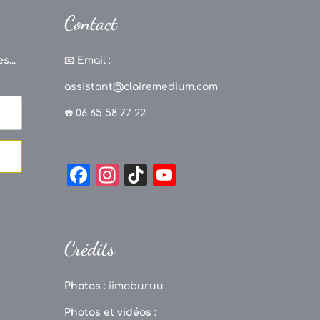
Contact
s...
📧
Email :
assistant@clairemedium.com
☎️ 06 65 58 77 22
F
In
Ti
Y
a
st
k
o
c
a
T
u
e
g
o
T
Crédits
b
r
k
u
o
a
b
Photos :
iimoburuu
o
m
e
Photos et vidéos :