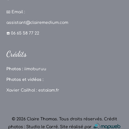
a
st
k
o
c
a
T
u
📧
Email :
e
g
o
T
assistant@clairemedium.com
b
r
k
u
☎️ 06 65 58 77 22
o
a
b
o
m
e
Crédits
k
C
h
Photos :
iimoburuu
a
Photos et vidéos :
n
Xavier Cailhol :
estalam.fr
n
el
© 2026 Claire Thomas. Tous droits réservés.
Crédit
photos : Studio le Carré
.
Site réalisé par