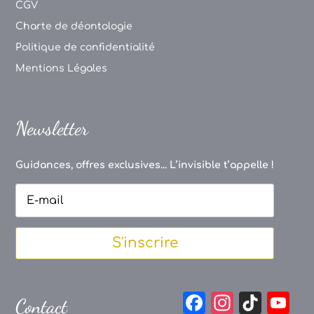
CGV
Charte de déontologie
Politique de confidentialité
Mentions Légales
Newsletter
Guidances, offres exclusives... L’invisible t’appelle !
S'inscrire
F
In
Ti
Y
Contact