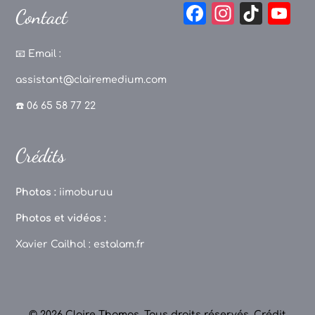
F
In
Ti
Y
Contact
a
st
k
o
c
a
T
u
📧
Email :
e
g
o
T
assistant@clairemedium.com
b
r
k
u
☎️ 06 65 58 77 22
o
a
b
o
m
e
Crédits
k
C
h
Photos :
iimoburuu
a
Photos et vidéos :
n
Xavier Cailhol :
estalam.fr
n
el
© 2026 Claire Thomas. Tous droits réservés.
Crédit