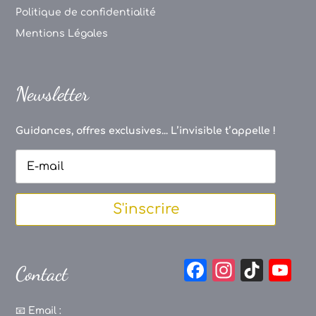
Politique de confidentialité
Mentions Légales
Newsletter
Guidances, offres exclusives... L’invisible t’appelle !
S'inscrire
F
In
Ti
Y
Contact
a
st
k
o
c
a
T
u
📧
Email :