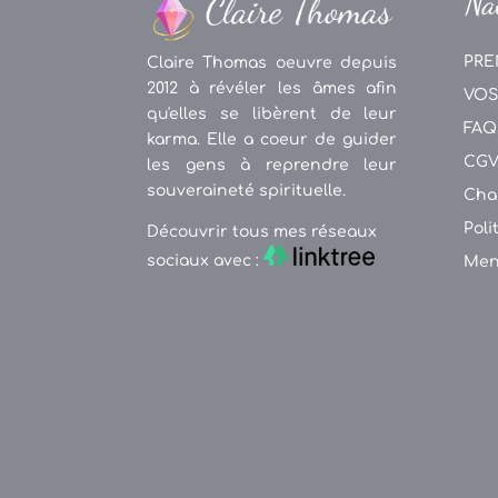
Na
PRE
Claire Thomas oeuvre depuis
2012 à révéler les âmes afin
VOS
qu'elles se libèrent de leur
FAQ
karma. Elle a coeur de guider
CG
les gens à reprendre leur
souveraineté spirituelle.
Cha
Poli
Découvrir tous mes réseaux
sociaux avec :
Men