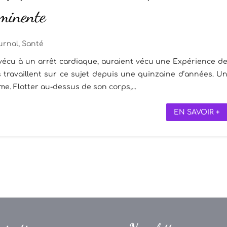
minente
urnal
,
Santé
écu à un arrêt cardiaque, auraient vécu une Expérience d
 travaillent sur ce sujet depuis une quinzaine d’années. U
me. Flotter au-dessus de son corps,...
EN SAVOIR +