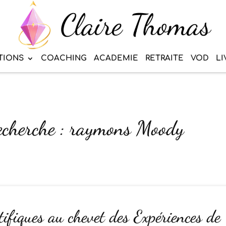
TIONS
COACHING
ACADEMIE
RETRAITE
VOD
LI
recherche : raymons Moody
tifiques au chevet des Expériences de