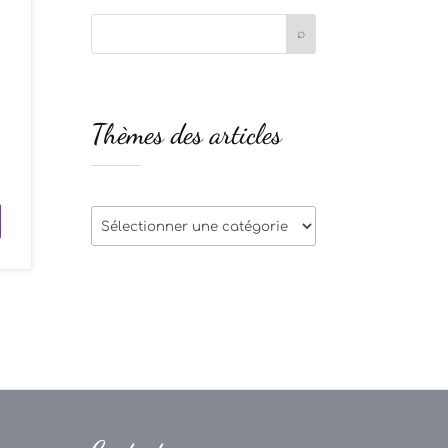
e
Thèmes des articles
n
Thèmes
des
articles