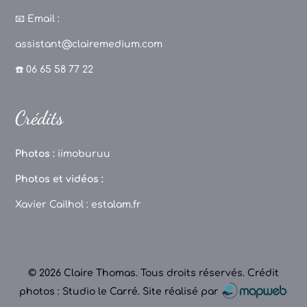
a
st
k
o
c
a
T
u
📧
Email :
e
g
o
T
assistant@clairemedium.com
b
r
k
u
☎️ 06 65 58 77 22
o
a
b
o
m
e
Crédits
k
C
h
Photos :
iimoburuu
a
Photos et vidéos :
n
Xavier Cailhol :
estalam.fr
n
el
© 2026 Claire Thomas. Tous droits réservés.
Crédit
photos : Studio le Carré
.
Site réalisé par