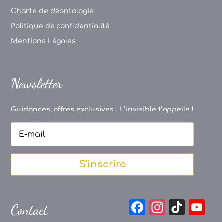
Charte de déontologie
Politique de confidentialité
Mentions Légales
Newsletter
Guidances, offres exclusives... L’invisible t’appelle !
S'inscrire
F
In
Ti
Y
Contact