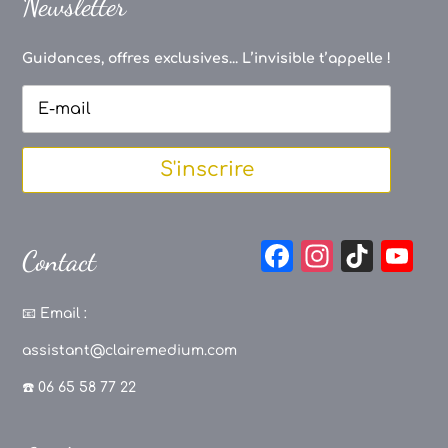
Newsletter
Guidances, offres exclusives... L’invisible t’appelle !
S'inscrire
F
In
Ti
Y
Contact
a
st
k
o
c
a
T
u
📧
Email :
e
g
o
T
assistant@clairemedium.com
b
r
k
u
☎️ 06 65 58 77 22
o
a
b
o
m
e