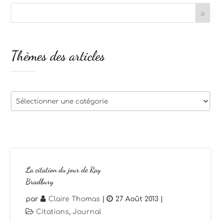
Thèmes des articles
Thèmes
des
articles
La citation du jour de Ray
Bradbury
par
Claire Thomas
|
27 Août 2013
|
Citations
,
Journal