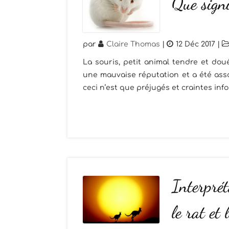
Que signi
par
Claire Thomas
|
12 Déc 2017
|
La souris, petit animal tendre et do
une mauvaise réputation et a été assoc
ceci n’est que préjugés et craintes inf
Interprét
le rat et