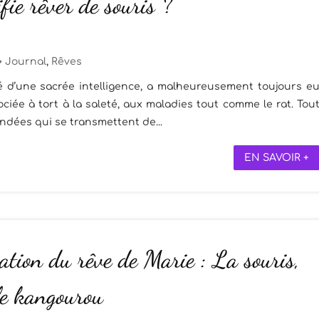
fie rêver de souris ?
Journal
,
Rêves
ué d’une sacrée intelligence, a malheureusement toujours e
iée à tort à la saleté, aux maladies tout comme le rat. Tou
ondées qui se transmettent de...
EN SAVOIR +
ation du rêve de Marie : La souris,
 le kangourou