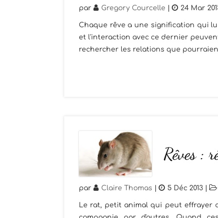
par
Gregory Courcelle
|
24 Mar 201
Chaque rêve a une signification qui l
et l'interaction avec ce dernier peuven
rechercher les relations que pourraient 
Rêves : r
par
Claire Thomas
|
5 Déc 2013
|
Le rat, petit animal qui peut effraye
compagnie par d'autres. Quand ces