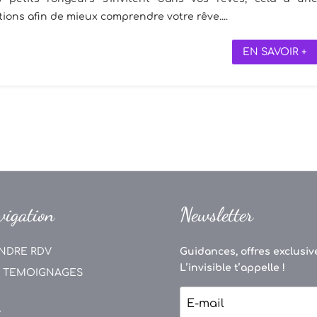
ations afin de mieux comprendre votre rêve....
EN SAVOIR +
vigation
Newsletter
NDRE RDV
Guidances, offres exclusive
L’invisible t’appelle !
 TEMOIGNAGES
V