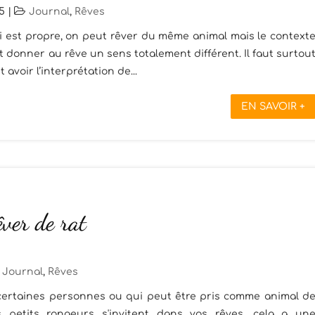
5
|
Journal
,
Rêves
ui est propre, on peut rêver du même animal mais le context
t donner au rêve un sens totalement différent. Il faut surtou
avoir l’interprétation de...
EN SAVOIR +
êver de rat
Journal
,
Rêves
r certaines personnes ou qui peut être pris comme animal d
 petits rongeurs s'invitent dans vos rêves, cela a un