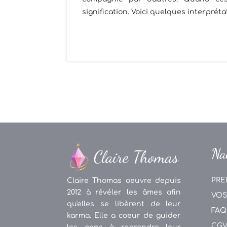
signification. Voici quelques interprét
Na
PRE
Claire Thomas oeuvre depuis
2012 à révéler les âmes afin
VOS
qu'elles se libèrent de leur
FAQ
karma. Elle a coeur de guider
CG