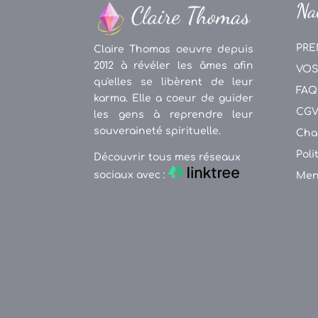
Na
PRE
Claire Thomas oeuvre depuis
2012 à révéler les âmes afin
VOS
qu'elles se libèrent de leur
FAQ
karma. Elle a coeur de guider
CG
les gens à reprendre leur
souveraineté spirituelle.
Cha
Poli
Découvrir tous mes réseaux
sociaux avec :
Men