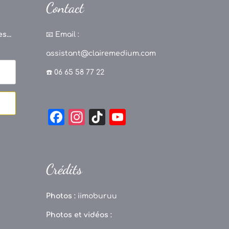
Contact
s...
📧
Email :
assistant@clairemedium.com
☎️ 06 65 58 77 22
F
In
Ti
Y
a
st
k
o
c
a
T
u
e
g
o
T
Crédits
b
r
k
u
o
a
b
Photos :
iimoburuu
o
m
e
Photos et vidéos :