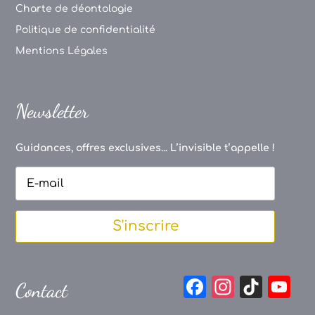
Charte de déontologie
Politique de confidentialité
Mentions Légales
Newsletter
Guidances, offres exclusives... L’invisible t’appelle !
S'inscrire
F
In
Ti
Y
Contact
a
st
k
o