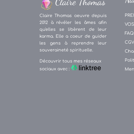
PRE
Claire Thomas oeuvre depuis
2012 à révéler les âmes afin
VOS
qu'elles se libèrent de leur
FAQ
karma. Elle a coeur de guider
CG
les gens à reprendre leur
souveraineté spirituelle.
Cha
Poli
Découvrir tous mes réseaux
sociaux avec :
Men