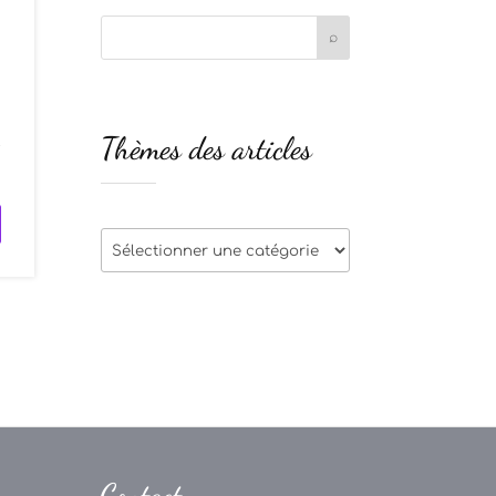
n
Thèmes des articles
t
Thèmes
des
articles
Contact