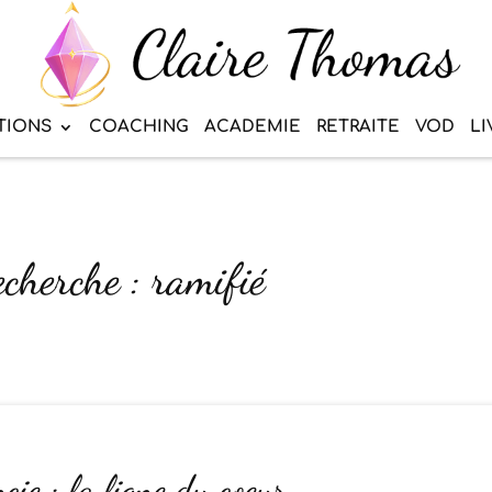
TIONS
COACHING
ACADEMIE
RETRAITE
VOD
LI
echerche : ramifié
ie : la ligne du coeur