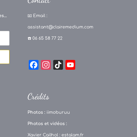
s...
📧
Email :
assistant@clairemedium.com
☎️ 06 65 58 77 22
F
In
Ti
Y
a
st
k
o
c
a
T
u
e
g
o
T
Crédits
b
r
k
u
o
a
b
Photos :
iimoburuu
o
m
e
Photos et vidéos :
k
C
Xavier Cailhol :
estalam.fr