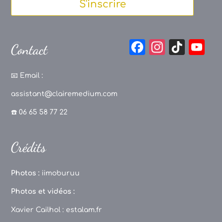
S'inscrire
F
In
Ti
Y
Contact
a
st
k
o
c
a
T
u
📧
Email :
e
g
o
T
assistant@clairemedium.com
b
r
k
u
☎️ 06 65 58 77 22
o
a
b
o
m
e
Crédits
k
C
h
Photos :
iimoburuu
a
Photos et vidéos :
n
Xavier Cailhol :
estalam.fr
n