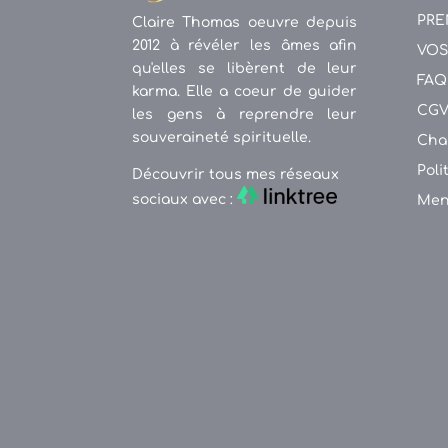
PRE
Claire Thomas oeuvre depuis
2012 à révéler les âmes afin
VOS
qu'elles se libèrent de leur
FAQ
karma. Elle a coeur de guider
CG
les gens à reprendre leur
souveraineté spirituelle.
Cha
Poli
Découvrir tous mes réseaux
sociaux avec :
Men