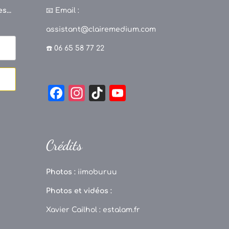
s...
📧
Email :
assistant@clairemedium.com
☎️ 06 65 58 77 22
F
In
Ti
Y
a
st
k
o
c
a
T
u
e
g
o
T
Crédits
b
r
k
u
o
a
b
Photos :
iimoburuu
o
m
e
Photos et vidéos :
k
C
Xavier Cailhol :
estalam.fr
h