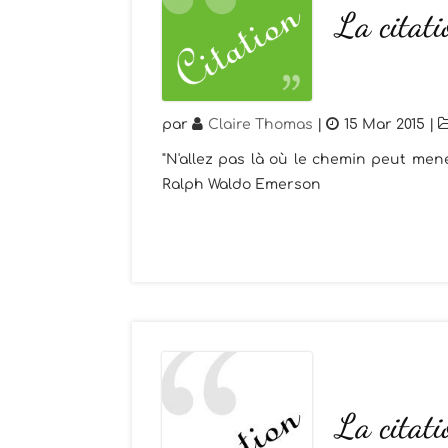
La citat
par
Claire Thomas
|
15 Mar 2015
|
"N'allez pas là où le chemin peut mener
Ralph Waldo Emerson
La citat