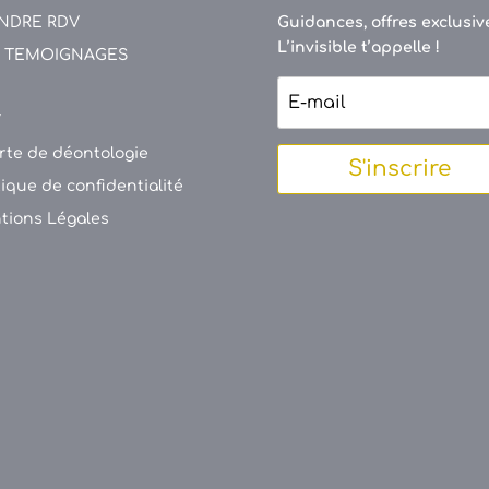
NDRE RDV
Guidances, offres exclusive
L’invisible t’appelle !
 TEMOIGNAGES
V
rte de déontologie
S'inscrire
tique de confidentialité
tions Légales