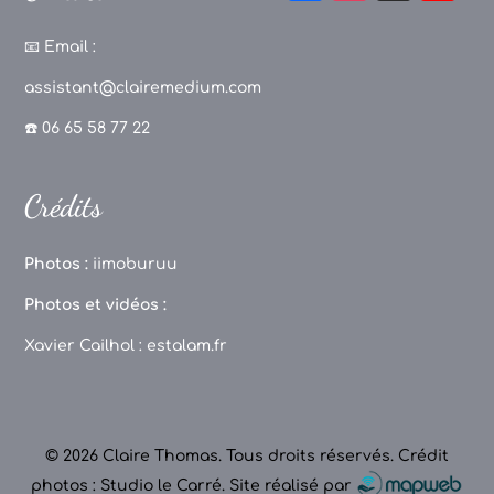
a
st
k
o
c
a
T
u
📧
Email :
e
g
o
T
assistant@clairemedium.com
b
r
k
u
☎️ 06 65 58 77 22
o
a
b
o
m
e
Crédits
k
C
h
Photos :
iimoburuu
a
Photos et vidéos :
n
Xavier Cailhol :
estalam.fr
n
el
© 2026 Claire Thomas. Tous droits réservés.
Crédit
photos : Studio le Carré
.
Site réalisé par