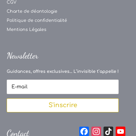
CGV
Charte de déontologie
Politique de confidentialité
Mentions Légales
Newsletter
Guidances, offres exclusives... L’invisible t’appelle !
S'inscrire
F
In
Ti
Y
Contact