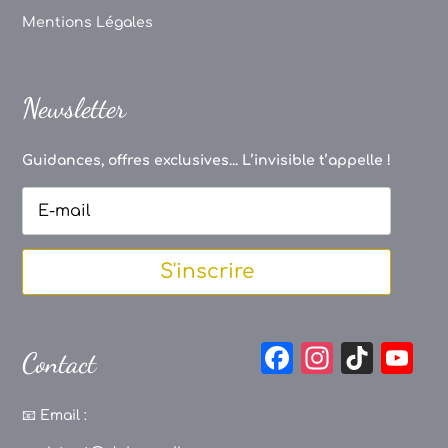
Mentions Légales
Newsletter
Guidances, offres exclusives... L’invisible t’appelle !
S'inscrire
F
In
Ti
Y
Contact
a
st
k
o
c
a
T
u
📧
Email :