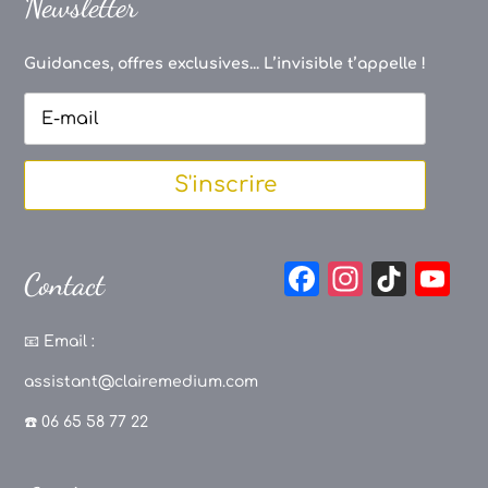
Newsletter
Guidances, offres exclusives... L’invisible t’appelle !
S'inscrire
F
In
Ti
Y
Contact
a
st
k
o
c
a
T
u
📧
Email :
e
g
o
T
assistant@clairemedium.com
b
r
k
u
☎️ 06 65 58 77 22
o
a
b
o
m
e