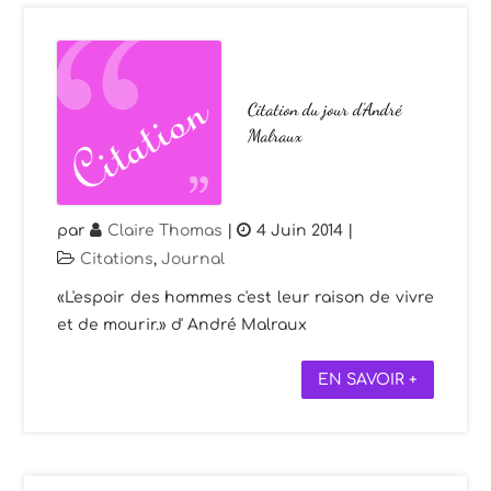
Citation du jour d’André
Malraux
par
Claire Thomas
|
4 Juin 2014
|
Citations
,
Journal
«L'espoir des hommes c'est leur raison de vivre
et de mourir.» d' André Malraux
EN SAVOIR +