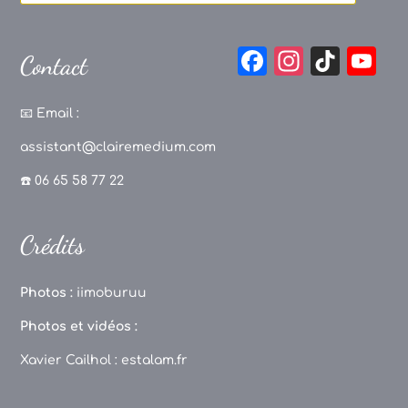
F
In
Ti
Y
Contact
a
st
k
o
c
a
T
u
📧
Email :
e
g
o
T
assistant@clairemedium.com
b
r
k
u
☎️ 06 65 58 77 22
o
a
b
o
m
e
Crédits
k
C
h
Photos :
iimoburuu
a
Photos et vidéos :
n
Xavier Cailhol :
estalam.fr
n