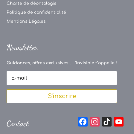
Charte de déontologie
Politique de confidentialité
Mentions Légales
Newsletter
Guidances, offres exclusives... L’invisible t’appelle !
S'inscrire
F
In
Ti
Y
Contact
a
st
k
o