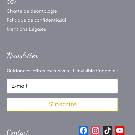
CGV
Charte de déontologie
Politique de confidentialité
Mentions Légales
Newsletter
Guidances, offres exclusives... L’invisible t’appelle !
S'inscrire
F
In
Ti
Y
Contact