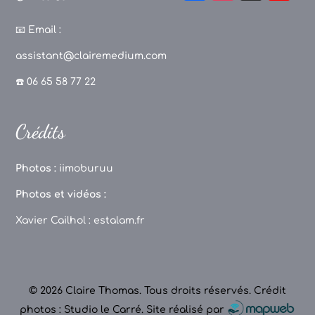
a
st
k
o
c
a
T
u
📧
Email :
e
g
o
T
assistant@clairemedium.com
b
r
k
u
☎️ 06 65 58 77 22
o
a
b
o
m
e
Crédits
k
C
h
Photos :
iimoburuu
a
Photos et vidéos :
n
Xavier Cailhol :
estalam.fr
n
el
© 2026 Claire Thomas. Tous droits réservés.
Crédit
photos : Studio le Carré
.
Site réalisé par