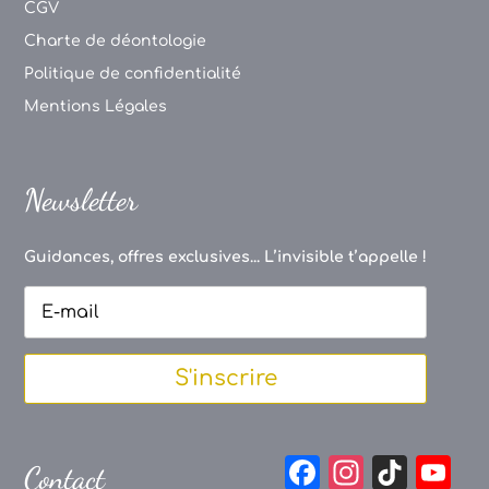
CGV
Charte de déontologie
Politique de confidentialité
Mentions Légales
Newsletter
Guidances, offres exclusives... L’invisible t’appelle !
S'inscrire
F
In
Ti
Y
Contact