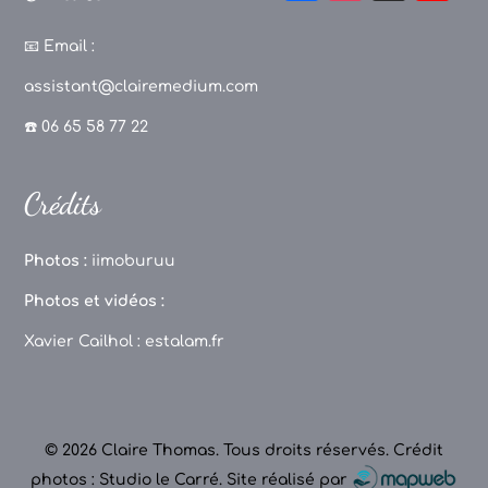
a
st
k
o
c
a
T
u
📧
Email :
e
g
o
T
assistant@clairemedium.com
b
r
k
u
☎️ 06 65 58 77 22
o
a
b
o
m
e
Crédits
k
C
h
Photos :
iimoburuu
a
Photos et vidéos :
n
Xavier Cailhol :
estalam.fr
n
el
© 2026 Claire Thomas. Tous droits réservés.
Crédit
photos : Studio le Carré
.
Site réalisé par