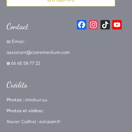
F
In
Ti
Y
Contact
a
st
k
o
c
a
T
u
📧
Email :
e
g
o
T
assistant@clairemedium.com
b
r
k
u
☎️ 06 65 58 77 22
o
a
b
o
m
e
Crédits
k
C
h
Photos :
iimoburuu
a
Photos et vidéos :
n
Xavier Cailhol :
estalam.fr
n