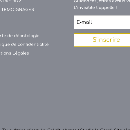
NDRE RDV
Guidances, offres exclusive
L’invisible t’appelle !
 TEMOIGNAGES
V
rte de déontologie
S'inscrire
tique de confidentialité
tions Légales