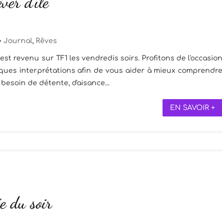
ver d’île
Journal
,
Rêves
t revenu sur TF1 les vendredis soirs. Profitons de l'occasio
elques interprétations afin de vous aider à mieux comprendr
 besoin de détente, d'aisance...
EN SAVOIR +
e du soir