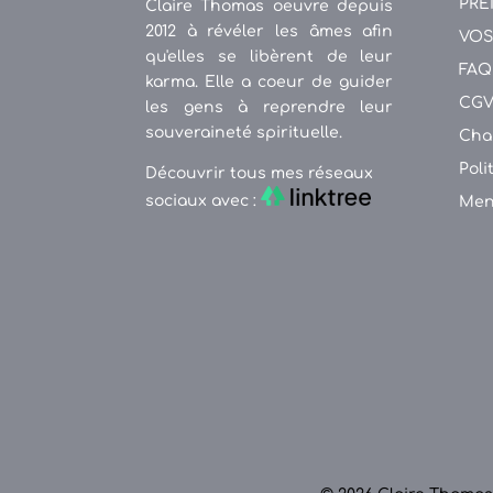
PRE
Claire Thomas oeuvre depuis
2012 à révéler les âmes afin
VOS
qu'elles se libèrent de leur
FAQ
karma. Elle a coeur de guider
CG
les gens à reprendre leur
souveraineté spirituelle.
Cha
Poli
Découvrir tous mes réseaux
sociaux avec :
Men