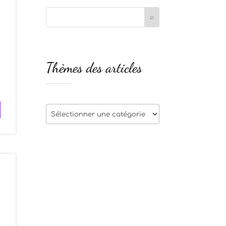
n
Thèmes des articles
e
Thèmes
des
articles