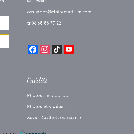
s...
📧
Email :
assistant@clairemedium.com
☎️ 06 65 58 77 22
F
In
Ti
Y
a
st
k
o
c
a
T
u
e
g
o
T
Crédits
b
r
k
u
o
a
b
Photos :
iimoburuu
o
m
e
Photos et vidéos :
k
C
Xavier Cailhol :
estalam.fr
h