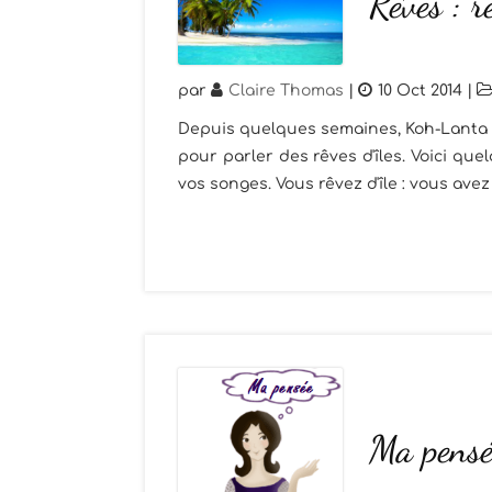
Rêves : rê
par
Claire Thomas
|
10 Oct 2014
|
Depuis quelques semaines, Koh-Lanta es
pour parler des rêves d'îles. Voici qu
vos songes. Vous rêvez d'île : vous avez
Ma pensé