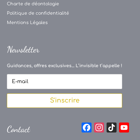
Charte de déontologie
Politique de confidentialité
Mentions Légales
Newsletter
Guidances, offres exclusives... L’invisible t’appelle !
S'inscrire
F
In
Ti
Y
Contact
a
st
k
o