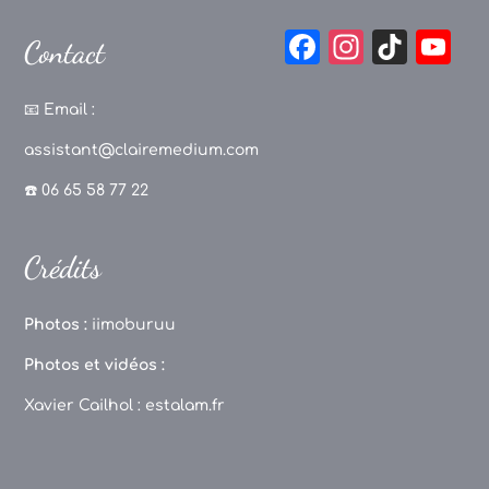
F
In
Ti
Y
Contact
a
st
k
o
c
a
T
u
📧
Email :
e
g
o
T
assistant@clairemedium.com
b
r
k
u
☎️ 06 65 58 77 22
o
a
b
o
m
e
Crédits
k
C
h
Photos :
iimoburuu
a
Photos et vidéos :
n
Xavier Cailhol :
estalam.fr
n
el