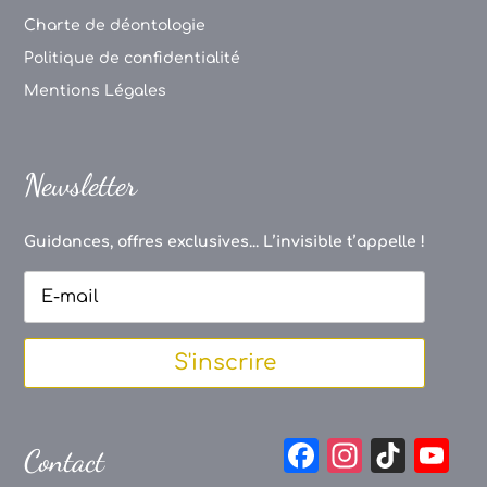
Charte de déontologie
Politique de confidentialité
Mentions Légales
Newsletter
Guidances, offres exclusives... L’invisible t’appelle !
S'inscrire
F
In
Ti
Y
Contact