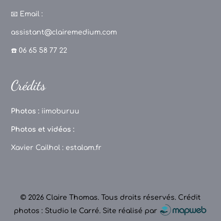
a
st
k
o
c
a
T
u
📧
Email :
e
g
o
T
assistant@clairemedium.com
b
r
k
u
☎️ 06 65 58 77 22
o
a
b
o
m
e
Crédits
k
C
h
Photos :
iimoburuu
a
Photos et vidéos :
n
Xavier Cailhol :
estalam.fr
n
el
© 2026 Claire Thomas. Tous droits réservés.
Crédit
photos : Studio le Carré
.
Site réalisé par