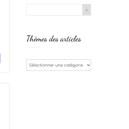
t
Thèmes des articles
r
Thèmes
des
articles