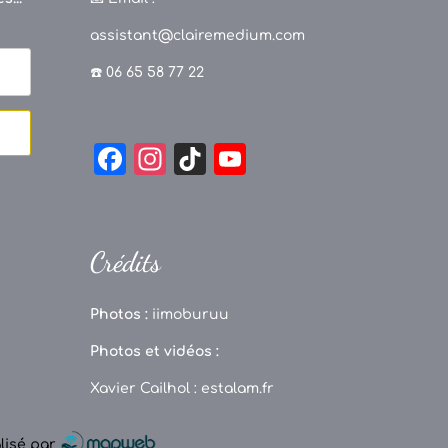
assistant@clairemedium.com
☎️ 06 65 58 77 22
F
In
Ti
Y
a
st
k
o
c
a
T
u
e
g
o
T
Crédits
b
r
k
u
o
a
b
Photos :
iimoburuu
o
m
e
Photos et vidéos :
k
C
Xavier Cailhol :
estalam.fr
h
a
alisé par