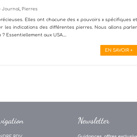
Journal
,
Pierres
récieuses. Elles ont chacune des « pouvoirs » spécifiques e
 les indications des différentes pierres. Nous allons parle
on ? Essentiellement aux USA....
EN SAVOIR +
vigation
Newsletter
NDRE RDV
Guidances, offres exclusive