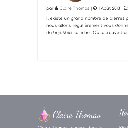
par
Claire Thomas
|
1 Août 2013
|
Il existe un grand nombre de pierres p
nous allons régulièrement vous donner
du boji. Voici sa fiche : Où la trouve-t-
Na
PRE
Claire Thomas oeuvre depuis