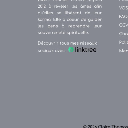
2012 à révéler les âmes afin
VOS
qu'elles se libèrent de leur
FAQ
karma. Elle a coeur de guider
CG
les gens à reprendre leur
souveraineté spirituelle.
Cha
Poli
Découvrir tous mes réseaux
sociaux avec :
Men
© 2026 Claire Thomas.