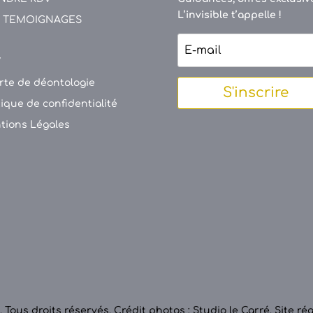
L’invisible t’appelle !
 TEMOIGNAGES
V
rte de déontologie
S'inscrire
tique de confidentialité
tions Légales
 Tous droits réservés.
Crédit photos : Studio le Carré
.
Site ré