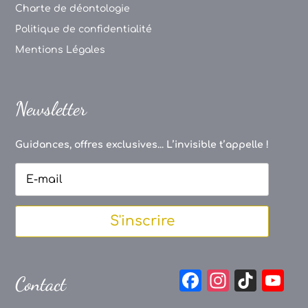
Charte de déontologie
Politique de confidentialité
Mentions Légales
Newsletter
Guidances, offres exclusives... L’invisible t’appelle !
S'inscrire
F
In
Ti
Y
Contact
a
st
k
o