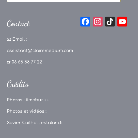
F
In
Ti
Y
Contact
a
st
k
o
c
a
T
u
📧
Email :
e
g
o
T
assistant@clairemedium.com
b
r
k
u
☎️ 06 65 58 77 22
o
a
b
o
m
e
Crédits
k
C
h
Photos :
iimoburuu
a
Photos et vidéos :
n
Xavier Cailhol :
estalam.fr
n