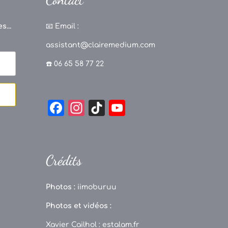
s...
📧
Email :
assistant@clairemedium.com
☎️ 06 65 58 77 22
F
In
Ti
Y
a
st
k
o
c
a
T
u
e
g
o
T
Crédits
b
r
k
u
o
a
b
Photos :
iimoburuu
o
m
e
Photos et vidéos :
k
C
Xavier Cailhol :
estalam.fr