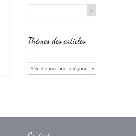
e
Thèmes des articles
s
Thèmes
des
articles
Contact