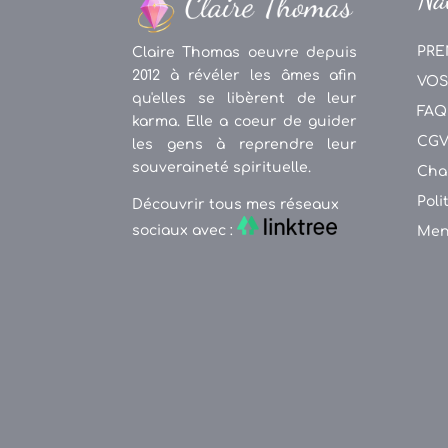
PRE
Claire Thomas oeuvre depuis
2012 à révéler les âmes afin
VOS
qu'elles se libèrent de leur
FAQ
karma. Elle a coeur de guider
CG
les gens à reprendre leur
souveraineté spirituelle.
Cha
Poli
Découvrir tous mes réseaux
sociaux avec :
Men