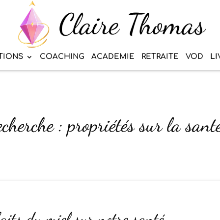
TIONS
COACHING
ACADEMIE
RETRAITE
VOD
LI
cherche : propriétés sur la sant
aits du miel sur notre santé