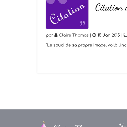
Citation
par
Claire Thomas
|
15 Jan 2015
|
"Le souci de sa propre image, voilà l'i
Na