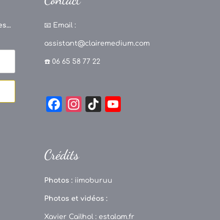
s...
📧
Email :
assistant@clairemedium.com
☎️ 06 65 58 77 22
F
In
Ti
Y
a
st
k
o
c
a
T
u
e
g
o
T
Crédits
b
r
k
u
o
a
b
Photos :
iimoburuu
o
m
e
Photos et vidéos :
k
C
Xavier Cailhol :
estalam.fr