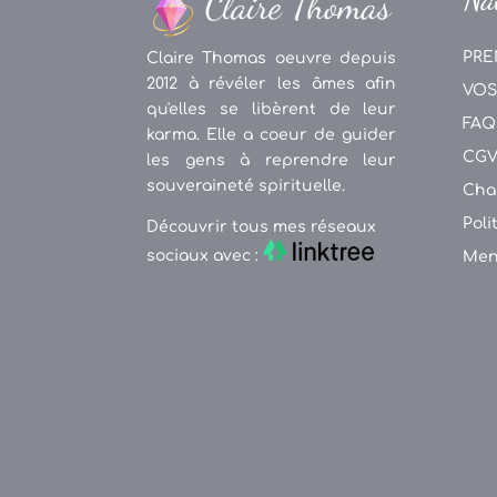
PRE
Claire Thomas oeuvre depuis
2012 à révéler les âmes afin
VOS
qu'elles se libèrent de leur
FAQ
karma. Elle a coeur de guider
CG
les gens à reprendre leur
souveraineté spirituelle.
Cha
Poli
Découvrir tous mes réseaux
sociaux avec :
Men