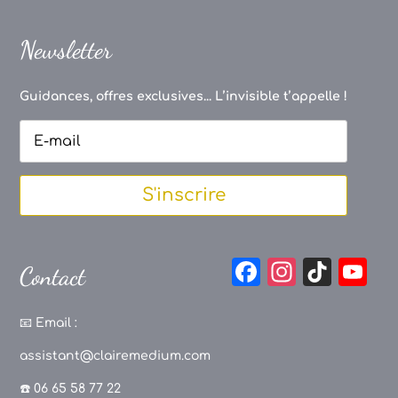
Newsletter
Guidances, offres exclusives... L’invisible t’appelle !
S'inscrire
F
In
Ti
Y
Contact
a
st
k
o
c
a
T
u
📧
Email :
e
g
o
T
assistant@clairemedium.com
b
r
k
u
☎️ 06 65 58 77 22