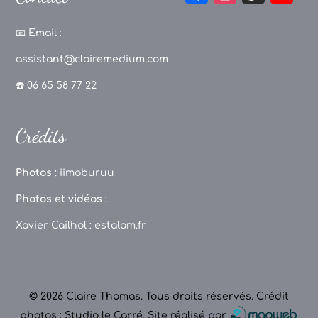
a
st
k
o
c
a
T
u
📧
Email :
e
g
o
T
assistant@clairemedium.com
b
r
k
u
☎️ 06 65 58 77 22
o
a
b
o
m
e
Crédits
k
C
h
Photos :
iimoburuu
a
Photos et vidéos :
n
Xavier Cailhol :
estalam.fr
n
el
© 2026 Claire Thomas. Tous droits réservés.
Crédit
photos : Studio le Carré
.
Site réalisé par