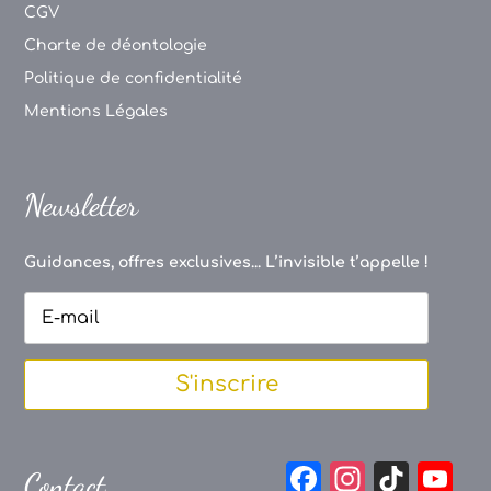
CGV
Charte de déontologie
Politique de confidentialité
Mentions Légales
Newsletter
Guidances, offres exclusives... L’invisible t’appelle !
S'inscrire
F
In
Ti
Y
Contact