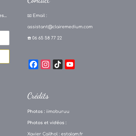
s...
📧
Email :
assistant@clairemedium.com
☎️ 06 65 58 77 22
F
In
Ti
Y
a
st
k
o
c
a
T
u
e
g
o
T
Crédits
b
r
k
u
o
a
b
Photos :
iimoburuu
o
m
e
Photos et vidéos :
k
C
Xavier Cailhol :
estalam.fr