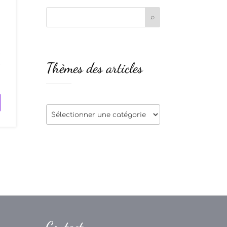
t
Thèmes des articles
e
Thèmes
des
articles
Contact