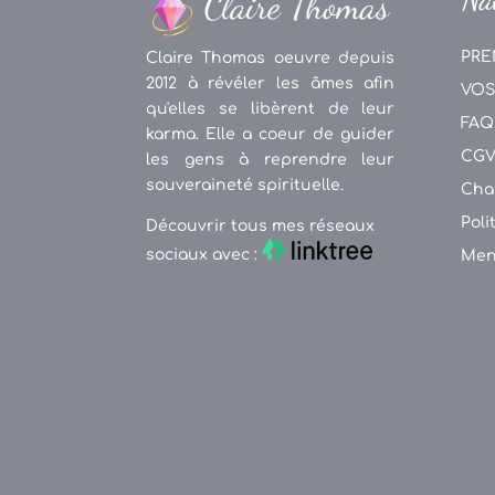
PRE
Claire Thomas oeuvre depuis
2012 à révéler les âmes afin
VOS
qu'elles se libèrent de leur
FAQ
karma. Elle a coeur de guider
CG
les gens à reprendre leur
souveraineté spirituelle.
Cha
Poli
Découvrir tous mes réseaux
sociaux avec :
Men