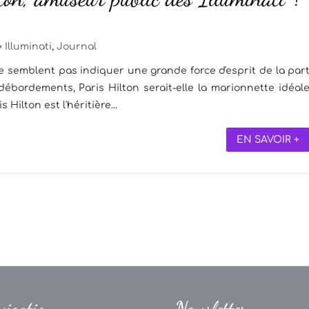
Illuminati
,
Journal
 ne semblent pas indiquer une grande force d'esprit de la par
, débordements, Paris Hilton serait-elle la marionnette idéal
 Hilton est l'héritière...
EN SAVOIR +
vigation
Newsletter