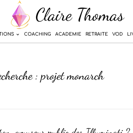
TIONS
COACHING
ACADEMIE
RETRAITE
VOD
LI
echerche : projet monarch
ton, amuseur public des Illuminati ?