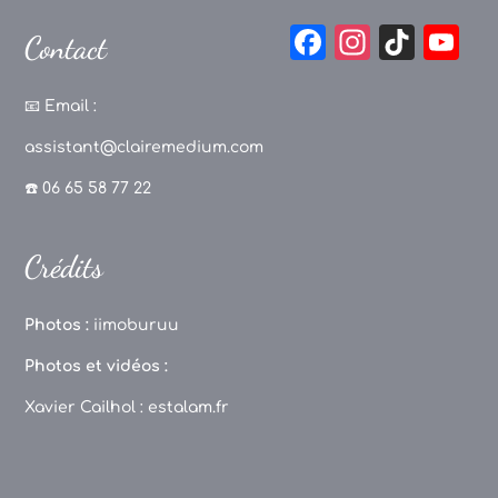
F
In
Ti
Y
Contact
a
st
k
o
c
a
T
u
📧
Email :
e
g
o
T
assistant@clairemedium.com
b
r
k
u
☎️ 06 65 58 77 22
o
a
b
o
m
e
Crédits
k
C
h
Photos :
iimoburuu
a
Photos et vidéos :
n
Xavier Cailhol :
estalam.fr
n
el