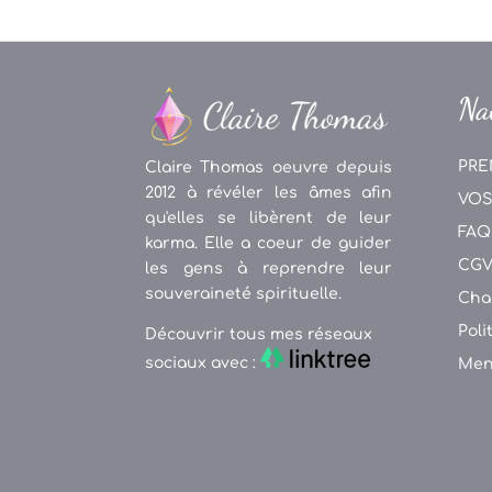
Na
PRE
Claire Thomas oeuvre depuis
2012 à révéler les âmes afin
VOS
qu'elles se libèrent de leur
FAQ
karma. Elle a coeur de guider
CG
les gens à reprendre leur
souveraineté spirituelle.
Cha
Poli
Découvrir tous mes réseaux
sociaux avec :
Men