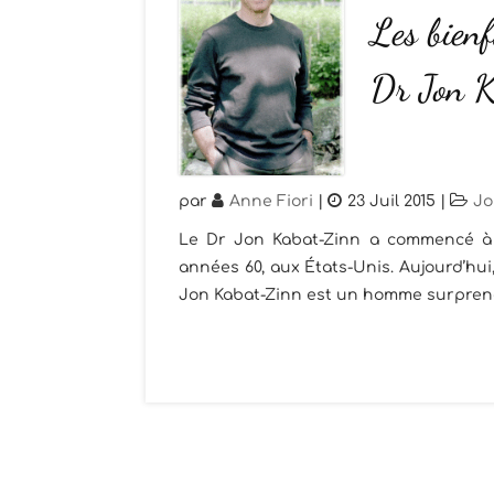
Les bienf
Dr Jon 
par
Anne Fiori
|
23 Juil 2015
|
Jo
Le Dr Jon Kabat-Zinn a commencé à e
années 60, aux États-Unis. Aujourd’hu
Jon Kabat-Zinn est un homme surprenan