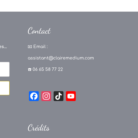
Contact
s...
📧
Email :
assistant@clairemedium.com
☎️ 06 65 58 77 22
F
In
Ti
Y
a
st
k
o
c
a
T
u
e
g
o
T
Crédits
b
r
k
u