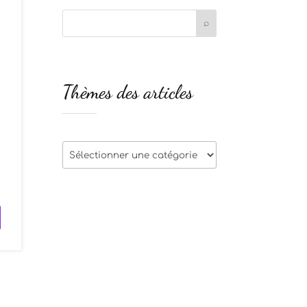
Thèmes des articles
s
Thèmes
r
des
articles