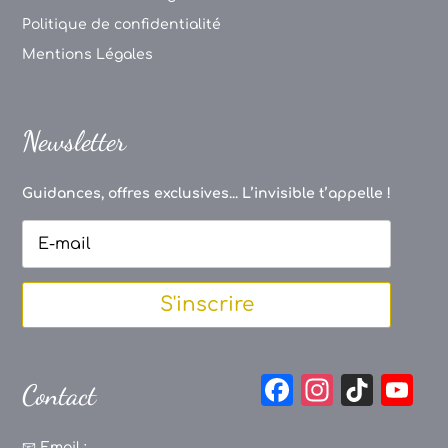
Politique de confidentialité
Mentions Légales
Newsletter
Guidances, offres exclusives... L’invisible t’appelle !
S'inscrire
F
In
Ti
Y
Contact
a
st
k
o
📧
Email :