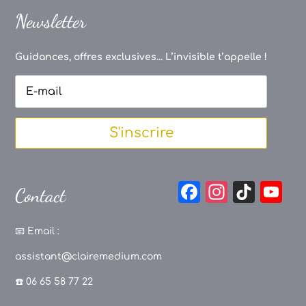
Newsletter
Guidances, offres exclusives... L’invisible t’appelle !
S'inscrire
F
In
Ti
Y
Contact
a
st
k
o
c
a
T
u
📧
Email :
e
g
o
T
assistant@clairemedium.com
b
r
k
u
☎️ 06 65 58 77 22
o
a
b