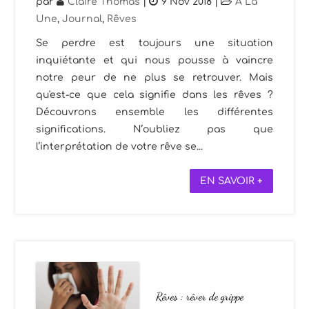
par
Claire Thomas
|
9 Nov 2018
|
A La
Une
,
Journal
,
Rêves
Se perdre est toujours une situation
inquiétante et qui nous pousse à vaincre
notre peur de ne plus se retrouver. Mais
qu'est-ce que cela signifie dans les rêves ?
Découvrons ensemble les différentes
significations. N’oubliez pas que
l’interprétation de votre rêve se...
EN SAVOIR +
Rêves : rêver de grippe