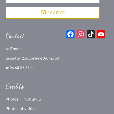
S'inscrire
F
In
Ti
Y
Contact
a
st
k
o
c
a
T
u
📧
Email :
e
g
o
T
assistant@clairemedium.com
b
r
k
u
☎️ 06 65 58 77 22
o
a
b
o
m
e
Crédits
k
C
h
Photos :
iimoburuu
a
Photos et vidéos :