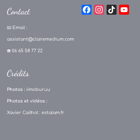
F
In
Ti
Y
Contact
a
st
k
o
c
a
T
u
📧
Email :
e
g
o
T
assistant@clairemedium.com
b
r
k
u
☎️ 06 65 58 77 22
o
a
b
o
m
e
Crédits
k
C
h
Photos :
iimoburuu
a
Photos et vidéos :
n
Xavier Cailhol :
estalam.fr
n
el